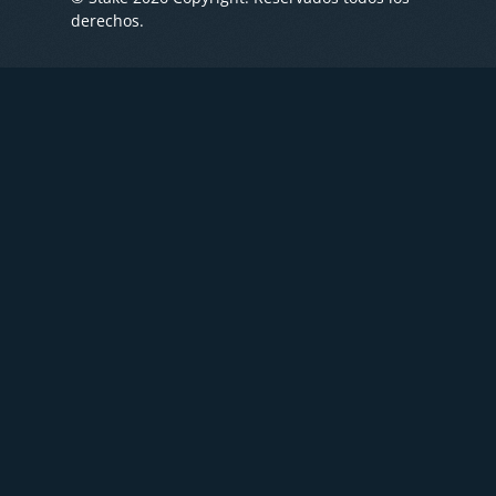
derechos.