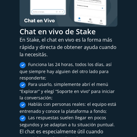
Chat en vivo de Stake
En Stake, el chat en vivo es la forma más
rápida y directa de obtener ayuda cuando
la necesitás.
Funciona las 24 horas, todos los días, así
que siempre hay alguien del otro lado para
responderte;
Para usarlo, simplemente abrí el menú
“Explorar” y elegí “Soporte en vivo” para iniciar
la conversación;
Hablás con personas reales: el equipo está
entrenado y conoce la plataforma a fondo;
Las respuestas suelen llegar en pocos
segundos y se adaptan a tu situación puntual.
El chat es especialmente útil cuando