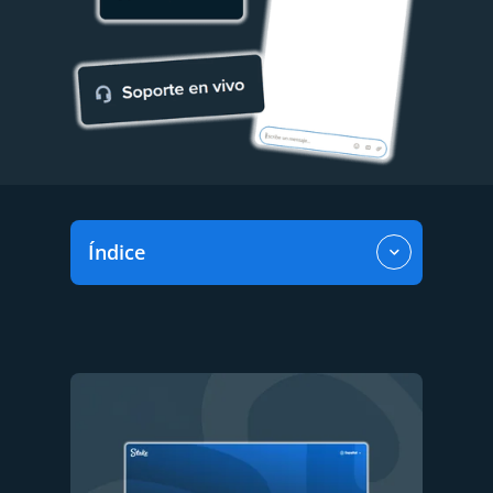
Índice
Centro de ayuda: respuestas
rápidas y eficaces
Chat en vivo de Stake
Contactar con Stake por correo
electrónico
Stake en redes sociales
FAQ