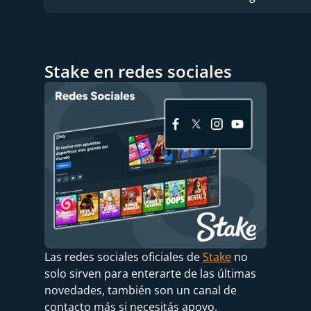
Stake en redes sociales
Las redes sociales oficiales de
Stake
no
solo sirven para enterarte de las últimas
novedades, también son un canal de
contacto más si necesitás apoyo.