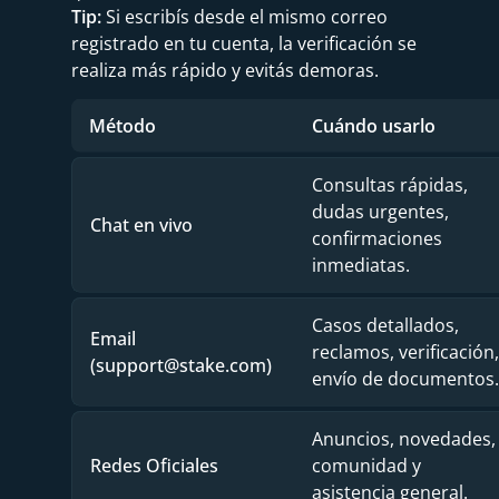
Tip:
Si escribís desde el mismo correo
registrado en tu cuenta, la verificación se
realiza más rápido y evitás demoras.
Método
Cuándo usarlo
Consultas rápidas,
dudas urgentes,
Chat en vivo
confirmaciones
inmediatas.
Casos detallados,
Email
reclamos, verificación,
(support@stake.com)
envío de documentos.
Anuncios, novedades,
Redes Oficiales
comunidad y
asistencia general.