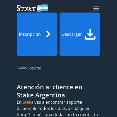
Inscripción
Descargar
Stake
Soporte
Atención al cliente en
Stake Argentina
En
Stake
vas a encontrar soporte
disponible todos los días, a cualquier
hora. Si tenés una duda con tu cuenta, tu