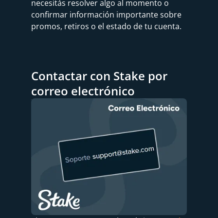
necesitás resolver algo al momento o
confirmar información importante sobre
promos, retiros o el estado de tu cuenta.
Contactar con Stake por
correo electrónico